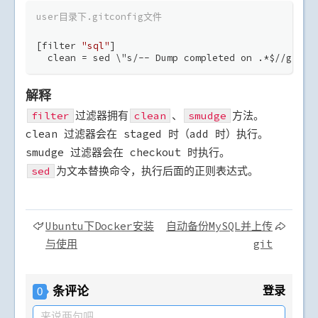
user目录下.gitconfig文件
[filter 
"sql"
]
  clean = sed \"s/-- Dump completed on .*$//g\"
解释
过滤器拥有
、
方法。
filter
clean
smudge
clean 过滤器会在 staged 时（add 时）执行。
smudge 过滤器会在 checkout 时执行。
为文本替换命令，执行后面的正则表达式。
sed
Ubuntu下Docker安装
自动备份MySQL并上传
与使用
git
条评论
登录
0
来说两句吧...