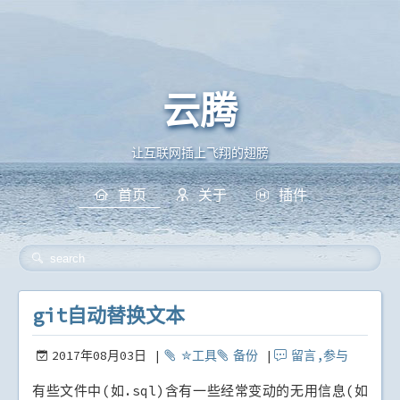
云腾
git自动替换文本
让互联网插上飞翔的翅膀
首页
关于
插件
git自动替换文本
2017年08月03日
✮工具
备份
留言,
参与
有些文件中(如.sql)含有一些经常变动的无用信息(如