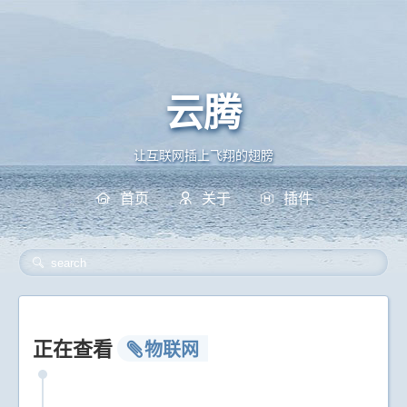
云腾
云腾
让互联网插上飞翔的翅膀
首页
关于
插件
正在查看
物联网