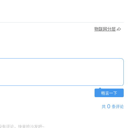
物联网分层
畅言一下
0
共
条评论
没有评论，快来抢沙发吧~